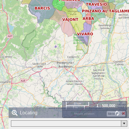
10 km
1 : 500,000
5 mi
Locating
Mouse position
© OpenStreetMap contributors, CC-BY-SA